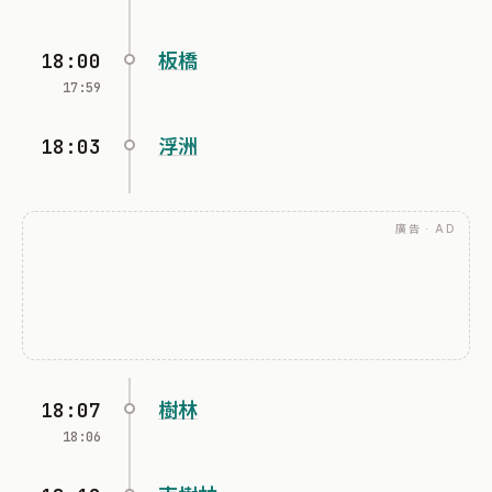
18:00
板橋
17:59
18:03
浮洲
廣告 · AD
18:07
樹林
18:06