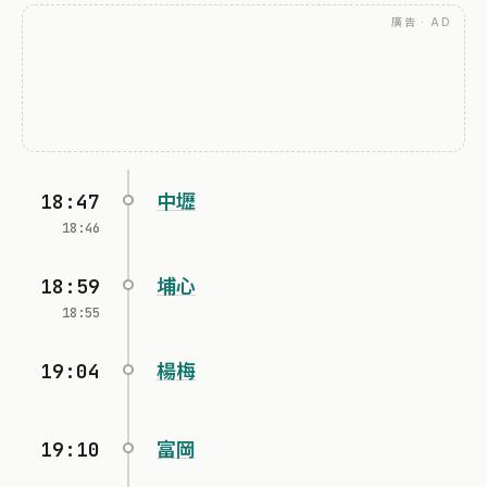
廣告 · AD
18:47
中壢
18:46
18:59
埔心
18:55
19:04
楊梅
19:10
富岡