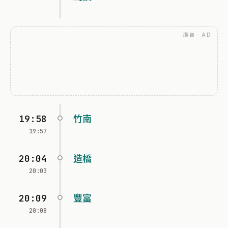
廣告 · AD
19:58
竹南
19:57
20:04
造橋
20:03
20:09
豐富
20:08