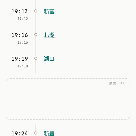
19:13
新富
19:12
19:16
北湖
19:15
19:19
湖口
19:18
廣告 · AD
19:24
新豐