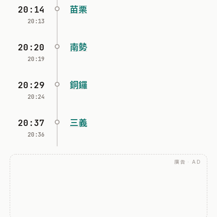
20:14
苗栗
20:13
20:20
南勢
20:19
20:29
銅鑼
20:24
20:37
三義
20:36
廣告 · AD