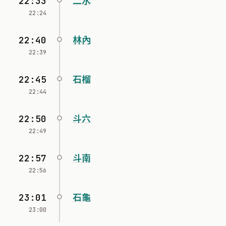
22:33
二水
22:24
22:40
林內
22:39
22:45
石榴
22:44
22:50
斗六
22:49
22:57
斗南
22:56
23:01
石龜
23:00