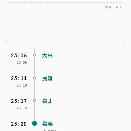
廣告 · AD
23:06
大林
23:05
23:11
民雄
23:10
23:17
嘉北
23:16
23:20
嘉義