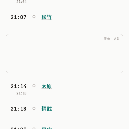
21:04
21:07
松竹
廣告 · AD
21:14
太原
21:10
21:18
精武