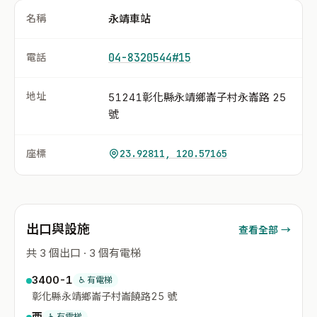
名稱
永靖車站
電話
04-8320544#15
地址
51241彰化縣永靖鄉崙子村永崙路 25
號
座標
23.92811, 120.57165
出口與設施
查看全部 →
共 3 個出口 · 3 個有電梯
3400-1
♿ 有電梯
彰化縣永靖鄉崙子村崙饒路25 號
西
♿ 有電梯