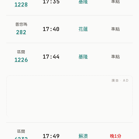
17:35
基隆
準點
1228
普悠瑪
17:40
花蓮
準點
282
區間
17:44
基隆
準點
1226
廣告 · AD
區間
17:49
蘇澳
晚1分