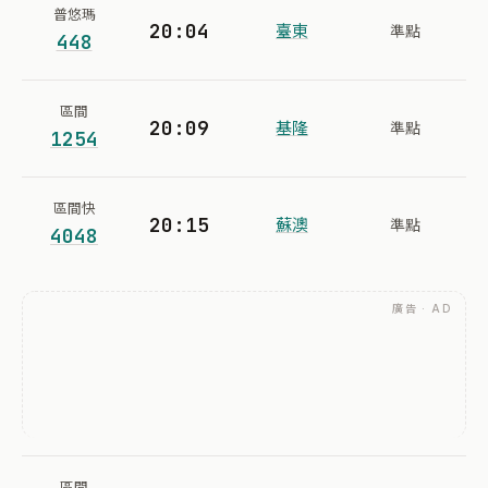
普悠瑪
20:04
臺東
準點
448
區間
20:09
基隆
準點
1254
區間快
20:15
蘇澳
準點
4048
廣告 · AD
區間