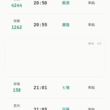
20:50
蘇澳
準點
4244
區間
20:55
基隆
準點
1262
廣告 · AD
自強
21:01
七堵
準點
158
莒光
21:05
花蓮
準點