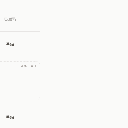
已過站
準點
廣告 · AD
準點