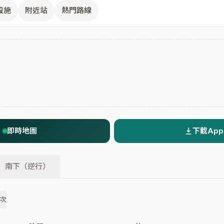
設施
附近站
熱門路線
即時地圖
下載App
南下（逆行）
班次