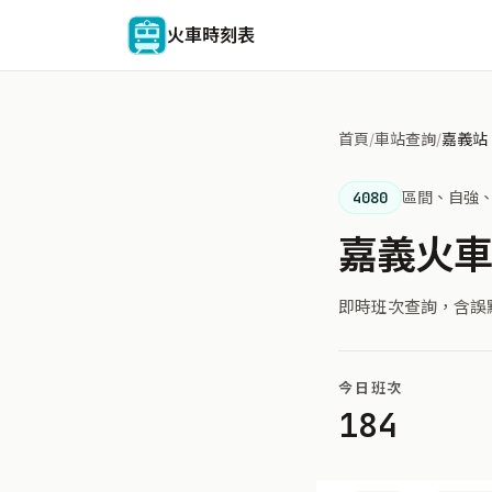
火車時刻表
首頁
/
車站查詢
/
嘉義站
4080
區間、自強、
嘉義火
即時班次查詢，含誤
今日班次
184