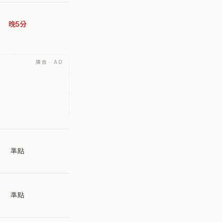
晚5分
廣告 · AD
準點
準點