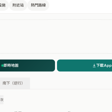
設施
附近站
熱門路線
即時地圖
下載App
南下（逆行）
班次