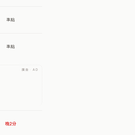
準點
準點
廣告 · AD
晚2分