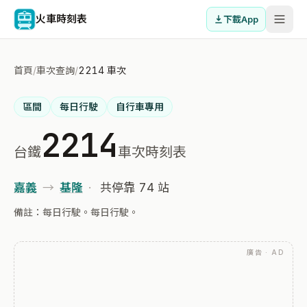
火車時刻表
下載App
首頁
/
車次查詢
/
2214 車次
區間
每日行駛
自行車專用
2214
台鐵
車次時刻表
嘉義
→
基隆
·
共停靠 74 站
備註：每日行駛。每日行駛。
廣告 · AD