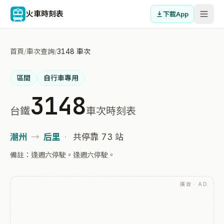
火車時刻表
下載App
首頁
/
車次查詢
/
3148 車次
區間
自行車專用
3148
台鐵
車次時刻表
潮州
→
后里
·
共停靠 73 站
備註：逢週六停駛。逢週六停駛。
廣告 · AD