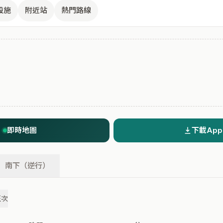
設施
附近站
熱門路線
即時地圖
下載App
南下（逆行）
班次