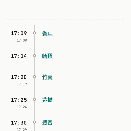
17:09
香山
17:08
17:14
崎頂
17:20
竹南
17:19
17:25
造橋
17:24
17:30
豐富
17:29