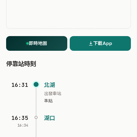
即時地圖
下載App
停靠站時刻
16:31
北湖
出發車站
準點
16:35
湖口
16:34