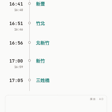
16:41
新豐
16:40
16:51
竹北
16:46
16:56
北新竹
17:00
新竹
16:59
17:05
三姓橋
廣告 · AD