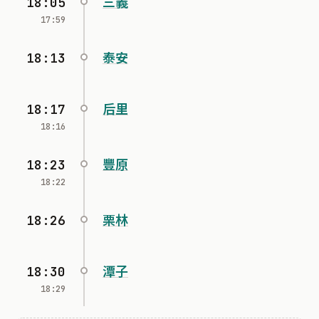
18:05
三義
17:59
18:13
泰安
18:17
后里
18:16
18:23
豐原
18:22
18:26
栗林
18:30
潭子
18:29