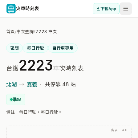
火車時刻表
下載App
首頁
/
車次查詢
/
2223 車次
區間
每日行駛
自行車專用
2223
台鐵
車次時刻表
北湖
→
嘉義
·
共停靠 48 站
準點
備註：每日行駛。每日行駛。
廣告 · AD