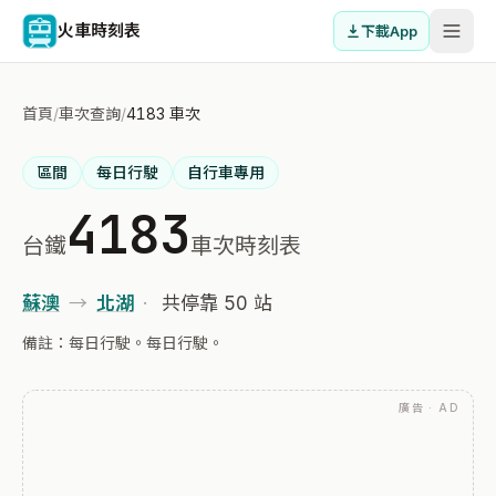
火車時刻表
下載App
首頁
/
車次查詢
/
4183 車次
區間
每日行駛
自行車專用
4183
台鐵
車次時刻表
蘇澳
→
北湖
·
共停靠 50 站
備註：每日行駛。每日行駛。
廣告 · AD