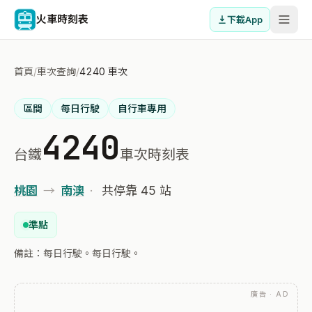
火車時刻表
下載App
首頁
/
車次查詢
/
4240 車次
區間
每日行駛
自行車專用
4240
台鐵
車次時刻表
桃園
→
南澳
·
共停靠 45 站
準點
備註：每日行駛。每日行駛。
廣告 · AD