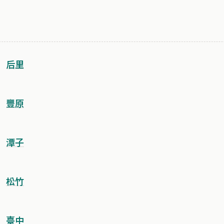
后里
豐原
潭子
松竹
臺中