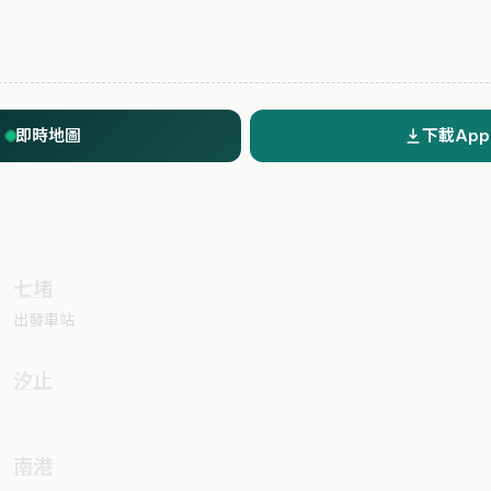
即時地圖
下載App
七堵
出發車站
汐止
南港