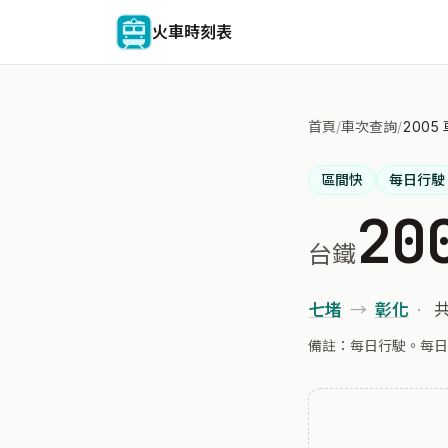
火車時刻表
首頁
/
車次查詢
/
2005
區間快
每日行駛
20
台鐵
七堵
→
彰化
·
共
備註：每日行駛。每日