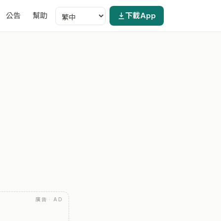
公告
幫助
下載App
廣告 · AD