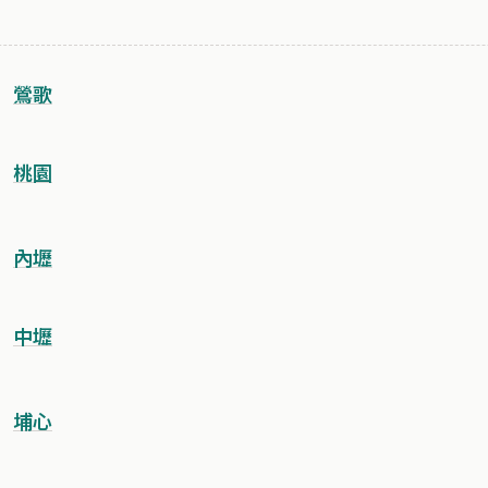
鶯歌
桃園
內壢
中壢
埔心