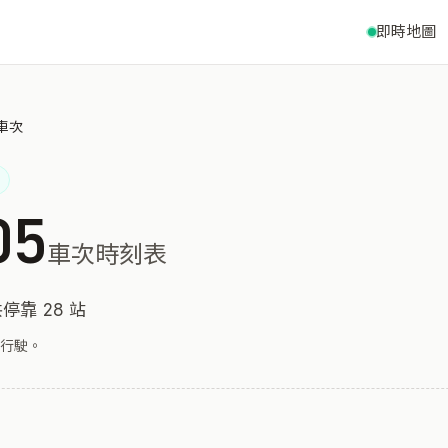
即時地圖
 車次
05
車次時刻表
停靠 28 站
行駛。