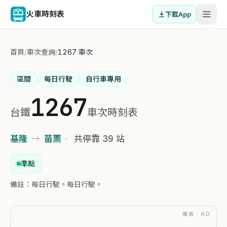
火車時刻表
下載App
首頁
/
車次查詢
/
1267 車次
區間
每日行駛
自行車專用
1267
台鐵
車次時刻表
基隆
→
苗栗
·
共停靠 39 站
準點
備註：每日行駛。每日行駛。
廣告 · AD