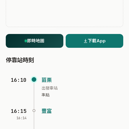
即時地圖
下載App
停靠站時刻
16:10
苗栗
出發車站
準點
16:15
豐富
16:14