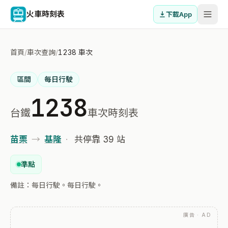
火車時刻表
下載App
首頁
/
車次查詢
/
1238 車次
區間
每日行駛
1238
台鐵
車次時刻表
苗栗
→
基隆
·
共停靠 39 站
準點
備註：每日行駛。每日行駛。
廣告 · AD