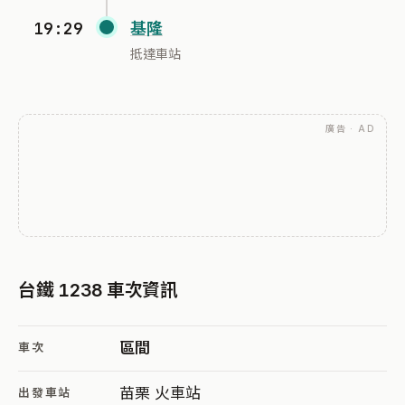
19:29
基隆
抵達車站
廣告 · AD
台鐵 1238 車次資訊
區間
車次
苗栗 火車站
出發車站