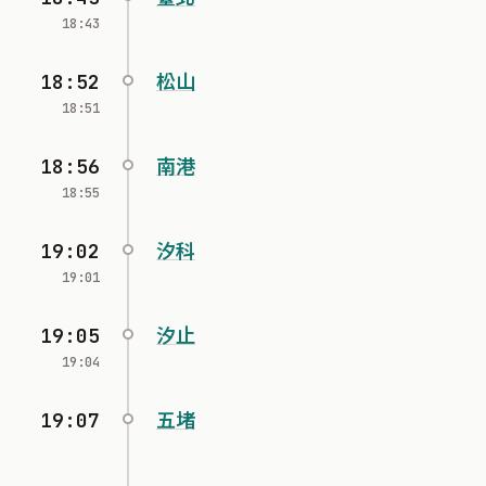
18:43
18:52
松山
18:51
18:56
南港
18:55
19:02
汐科
19:01
19:05
汐止
19:04
19:07
五堵