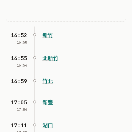
16:52
新竹
16:50
16:55
北新竹
16:54
16:59
竹北
17:05
新豐
17:04
17:11
湖口