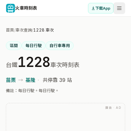
火車時刻表
下載App
首頁
/
車次查詢
/
1228 車次
區間
每日行駛
自行車專用
1228
台鐵
車次時刻表
苗栗
→
基隆
·
共停靠 39 站
備註：每日行駛。每日行駛。
廣告 · AD