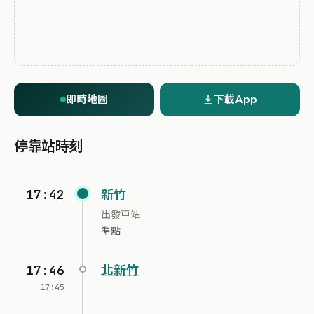
即時地圖
下載App
停靠站時刻
17:42
新竹
出發車站
準點
17:46
北新竹
17:45