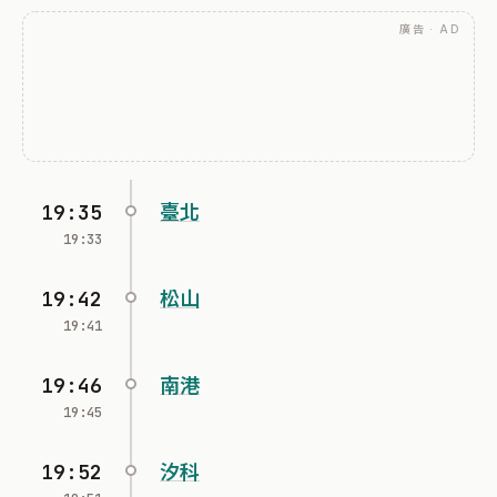
廣告 · AD
19:35
臺北
19:33
19:42
松山
19:41
19:46
南港
19:45
19:52
汐科