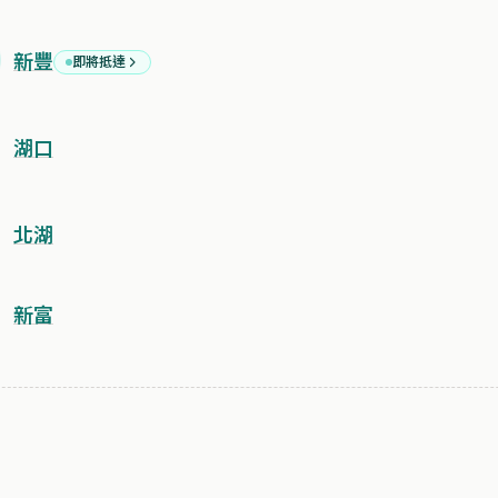
新豐
即將抵達
湖口
北湖
新富