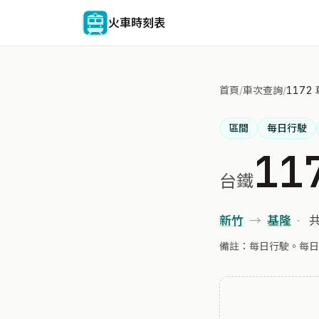
火車時刻表
首頁
/
車次查詢
/
1172
區間
每日行駛
11
台鐵
新竹
→
基隆
·
共
備註：每日行駛。每日