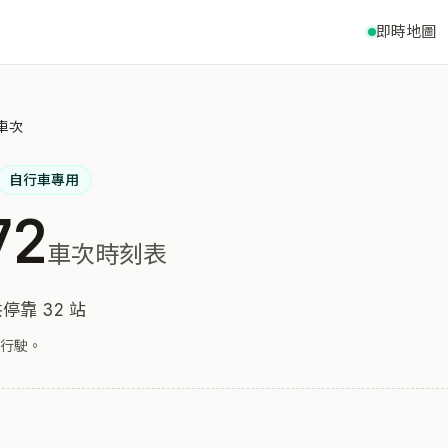
即時地圖
 車次
自行車專用
72
車次時刻表
停靠 32 站
行駛。