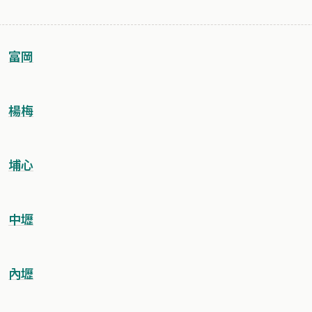
富岡
楊梅
埔心
中壢
內壢