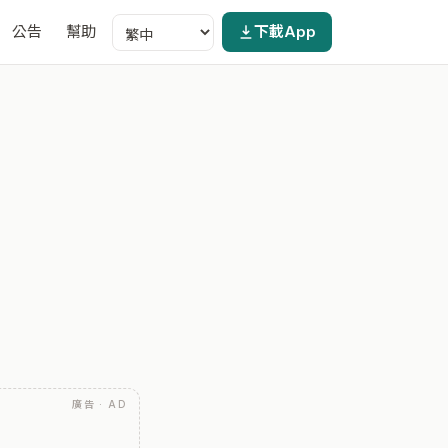
公告
幫助
下載App
廣告 · AD