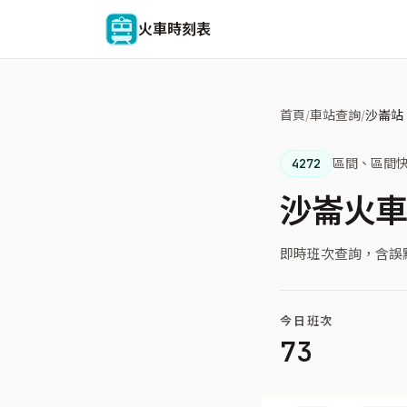
火車時刻表
首頁
/
車站查詢
/
沙崙站
4272
區間、區間
沙崙火
即時班次查詢，含誤
今日班次
73