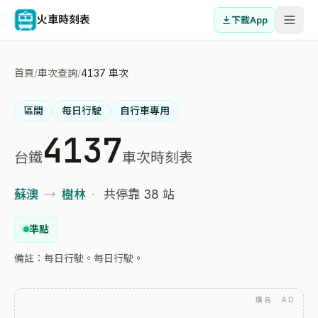
火車時刻表
下載App
首頁
/
車次查詢
/
4137 車次
區間
每日行駛
自行車專用
4137
台鐵
車次時刻表
蘇澳
→
樹林
·
共停靠 38 站
準點
備註：每日行駛。每日行駛。
廣告 · AD