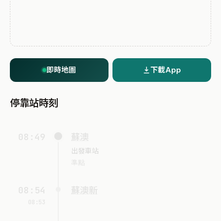
即時地圖
下載App
停靠站時刻
08:49
蘇澳
出發車站
準點
08:54
蘇澳新
08:53