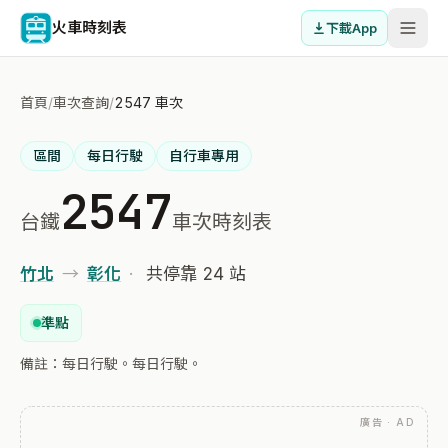
火車時刻表
下載App
首頁
/
車次查詢
/
2547 車次
區間
每日行駛
自行車專用
2547
台鐵
車次時刻表
竹北
→
彰化
·
共停靠 24 站
準點
備註：每日行駛。每日行駛。
廣告 · AD