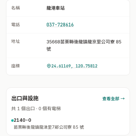
名稱
龍港車站
電話
037-728616
地址
35668苗栗縣後龍鎮龍京里公司寮 85
號
座標
24.61169, 120.75812
出口與設施
查看全部 →
共 1 個出口 · 0 個有電梯
2140-0
苗栗縣後龍鎮龍津里7鄰公司寮 85 號