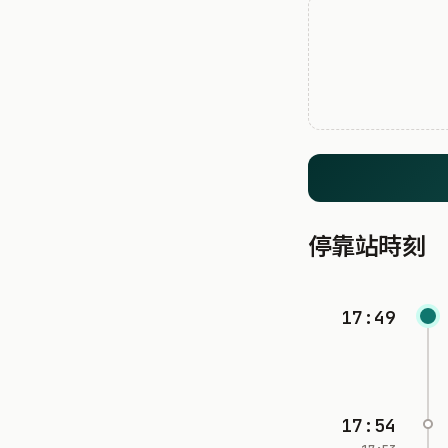
停靠站時刻
17:49
17:54