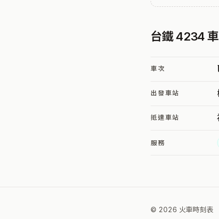
台鐵 4234 
車次
出發車站
抵達車站
服務
© 2026 火車時刻表