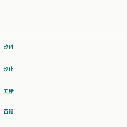
汐科
汐止
五堵
百福