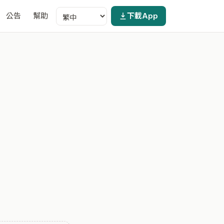
公告
幫助
下載App