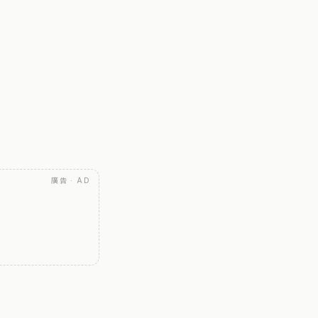
廣告 · AD