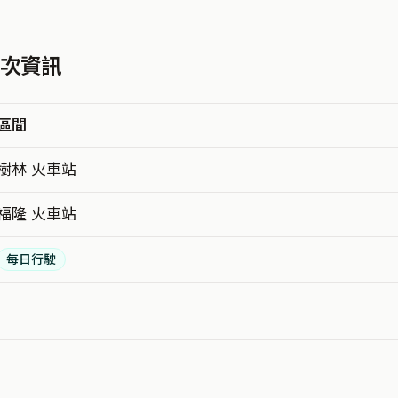
車次資訊
區間
樹林 火車站
福隆 火車站
每日行駛