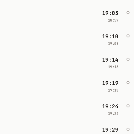
19:03
18:57
19:10
19:09
19:14
19:13
19:19
19:18
19:24
19:23
19:29