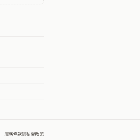
服務條款
隱私權政策