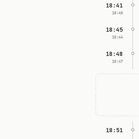
18:41
18:40
18:45
18:44
18:48
18:47
18:51