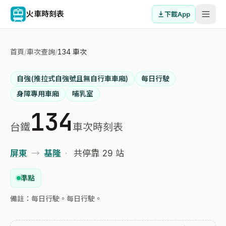
火車時刻表
下載App
首頁
/
車次查詢
/
134 車次
自強(推拉式自強號且無自行車車廂)
每日行駛
身障專用車廂
哺乳室
134
台鐵
車次時刻表
屏東
→
基隆
·
共停靠 29 站
準點
備註：每日行駛。每日行駛。