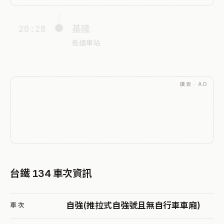
20:28
基隆
抵達車站
廣告 · AD
台鐵 134 車次資訊
自強(推拉式自強號且無自行車車廂)
車次