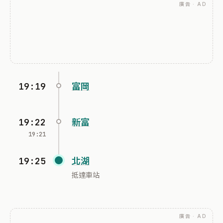
廣告 · AD
19:19
富岡
19:22
新富
19:21
19:25
北湖
抵達車站
廣告 · AD