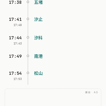
17:38
五堵
17:41
汐止
17:40
17:44
汐科
17:43
17:49
南港
17:54
松山
17:53
廣告 · AD