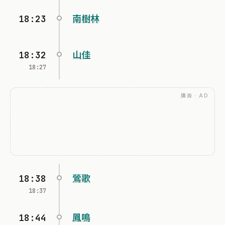
18:23
南樹林
18:32
山佳
18:27
廣告 · AD
18:38
鶯歌
18:37
18:44
鳳鳴