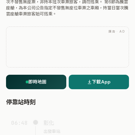
次不發售無座票，非持本班次車票旅客，請勿搭乘。 第6節為騰雲
座艙，為本公司公告指定不發售無座位車票之車廂，持當日當次騰
雲座艙車票旅客始可搭乘。
廣告 · AD
即時地圖
下載App
停靠站時刻
06:48
彰化
出發車站