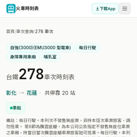
火車時刻表
下載App
首頁
/
車次查詢
/
278 車次
自強(3000)(EMU3000 型電車)
每日行駛
身障專用車廂
哺乳室
278
台鐵
車次時刻表
彰化
→
花蓮
·
共停靠 20 站
準點
備註：每日行駛。本列次不發售無座票，非持本班次車票旅客，請
勿搭乘。 第6節為騰雲座艙，為本公司公告指定不發售無座位車票
之車廂，持當日當次騰雲座艙車票旅客始可搭乘。每日行駛。本列