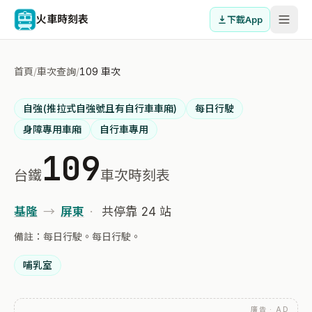
火車時刻表
下載App
首頁
/
車次查詢
/
109 車次
自強(推拉式自強號且有自行車車廂)
每日行駛
身障專用車廂
自行車專用
109
台鐵
車次時刻表
基隆
→
屏東
·
共停靠 24 站
備註：每日行駛。每日行駛。
哺乳室
廣告 · AD