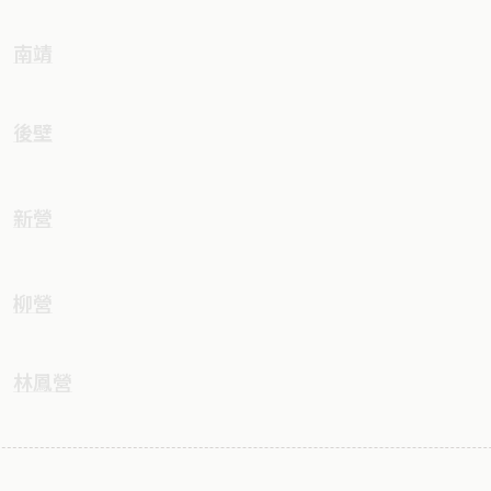
南靖
後壁
新營
柳營
林鳳營