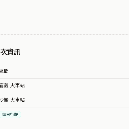
 車次資訊
區間
嘉義 火車站
沙崙 火車站
每日行駛