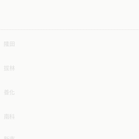
隆田
拔林
善化
南科
新市