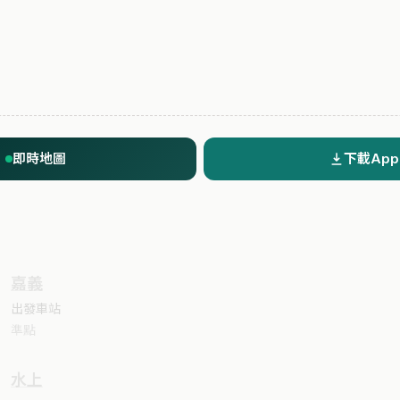
即時地圖
下載App
嘉義
出發車站
準點
水上