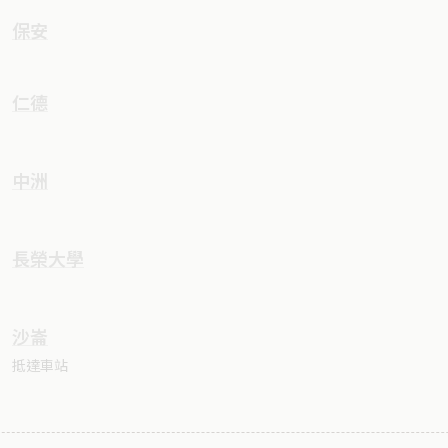
保安
仁德
中洲
長榮大學
沙崙
抵達車站