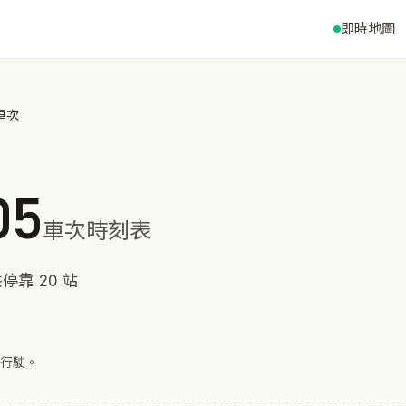
即時地圖
 車次
05
車次時刻表
停靠 20 站
行駛。