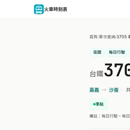
火車時刻表
首頁
/
車次查詢
/
3705
區間
每日行駛
37
台鐵
嘉義
→
沙崙
·
共
準點
備註：每日行駛。每日