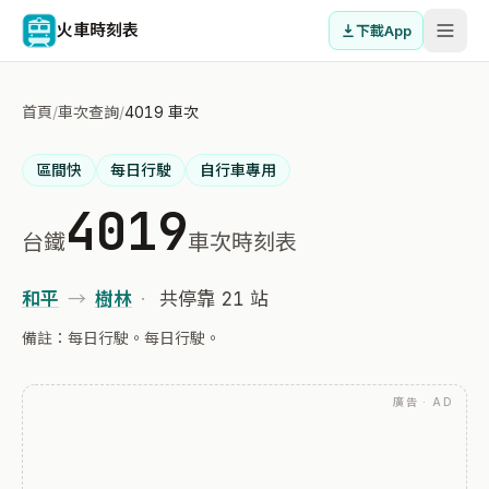
火車時刻表
下載App
首頁
/
車次查詢
/
4019 車次
區間快
每日行駛
自行車專用
4019
台鐵
車次時刻表
和平
→
樹林
·
共停靠 21 站
備註：每日行駛。每日行駛。
廣告 · AD