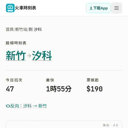
火車時刻表
下載App
首頁
/
新竹站
/
到 汐科
路線時刻表
新竹
汐科
今日班次
最快
票價起
47
1時55分
$190
反向：汐科 → 新竹
廣告 · AD