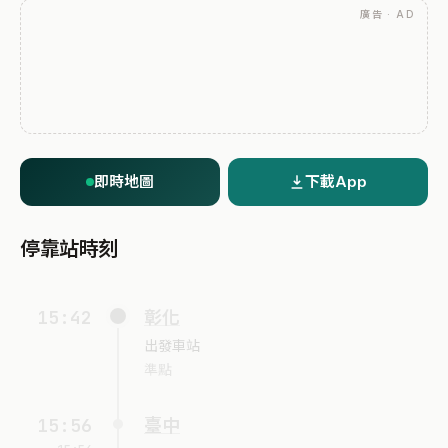
廣告 · AD
即時地圖
下載App
停靠站時刻
15:42
彰化
出發車站
準點
15:56
臺中