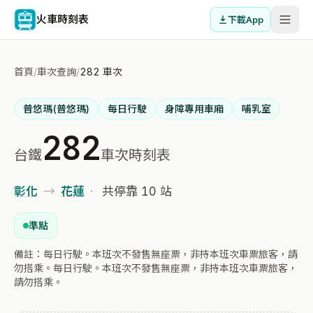
火車時刻表
下載App
首頁
/
車次查詢
/
282 車次
普悠瑪(普悠瑪)
每日行駛
身障專用車廂
哺乳室
282
台鐵
車次時刻表
彰化
→
花蓮
·
共停靠 10 站
準點
備註：每日行駛。本班次不發售無座票，非持本班次車票旅客，請
勿搭乘。每日行駛。本班次不發售無座票，非持本班次車票旅客，
請勿搭乘。