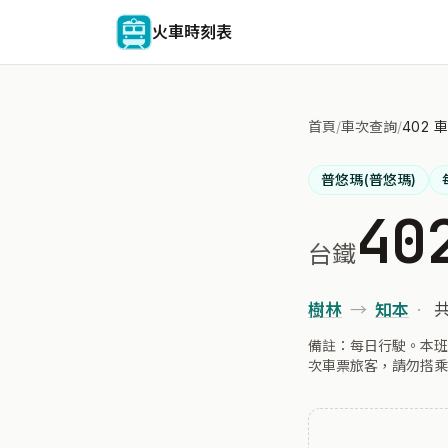
火車時刻表
首頁
/
車次查詢
/
402 
普悠瑪(普悠瑪)
40
台鐵
樹林
→
知本
·
共
備註：每日行駛。本班
次車票旅客，請勿搭乘