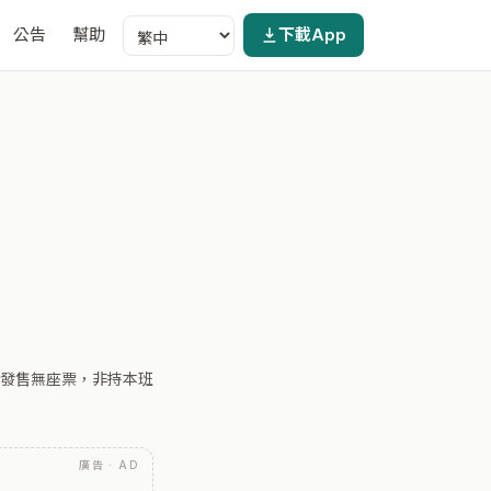
公告
幫助
下載App
發售無座票，非持本班
廣告 · AD