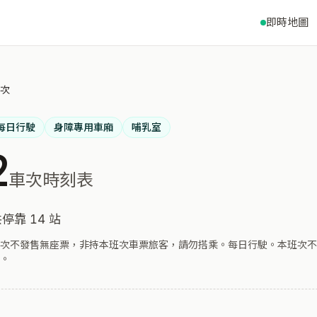
即時地圖
車次
每日行駛
身障專用車廂
哺乳室
2
車次時刻表
停靠 14 站
次不發售無座票，非持本班次車票旅客，請勿搭乘。每日行駛。本班次不
。