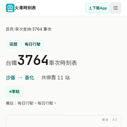
火車時刻表
下載App
首頁
/
車次查詢
/
3764 車次
區間
每日行駛
3764
台鐵
車次時刻表
沙崙
→
善化
·
共停靠 11 站
準點
備註：每日行駛。每日行駛。
廣告 · AD