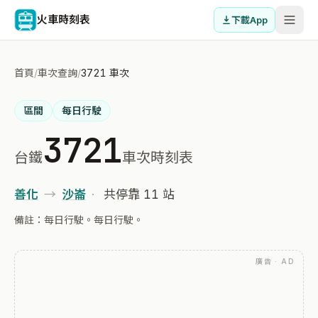
火車時刻表
下載App
首頁
/
車次查詢
/
3721 車次
區間
每日行駛
3721
台鐵
車次時刻表
善化
→
沙崙
·
共停靠 11 站
備註：每日行駛。每日行駛。
廣告 · AD