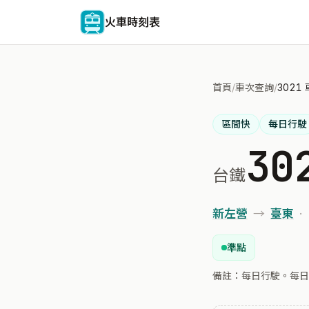
火車時刻表
首頁
/
車次查詢
/
3021
區間快
每日行駛
30
台鐵
新左營
→
臺東
·
準點
備註：每日行駛。每日