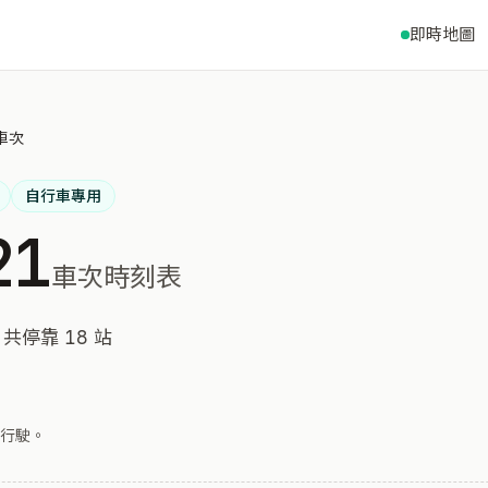
即時地圖
 車次
自行車專用
21
車次時刻表
共停靠 18 站
行駛。