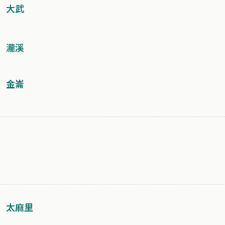
大武
瀧溪
金崙
太麻里