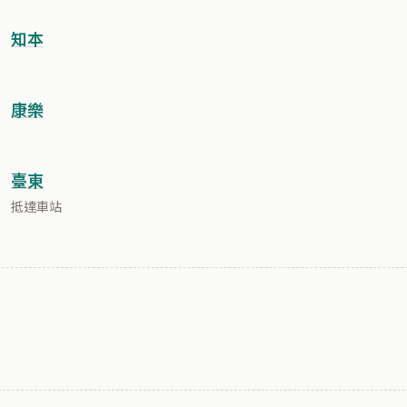
知本
康樂
臺東
抵達車站