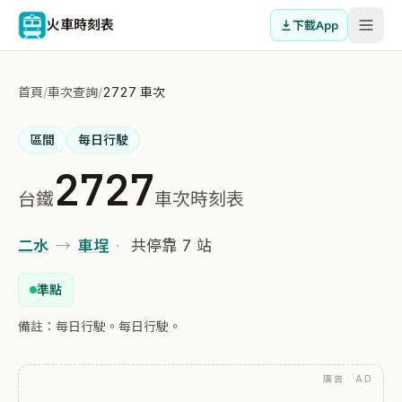
火車時刻表
下載App
首頁
/
車次查詢
/
2727 車次
區間
每日行駛
2727
台鐵
車次時刻表
二水
→
車埕
·
共停靠 7 站
準點
備註：每日行駛。每日行駛。
廣告 · AD