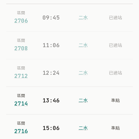
區間
09:45
二水
已過站
2706
區間
11:06
二水
已過站
2708
區間
12:24
二水
已過站
2712
區間
13:46
二水
準點
2714
區間
15:06
二水
準點
2716