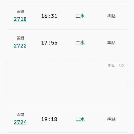
區間
16:31
二水
準點
2718
區間
17:55
二水
準點
2722
廣告 · AD
區間
19:18
二水
準點
2724