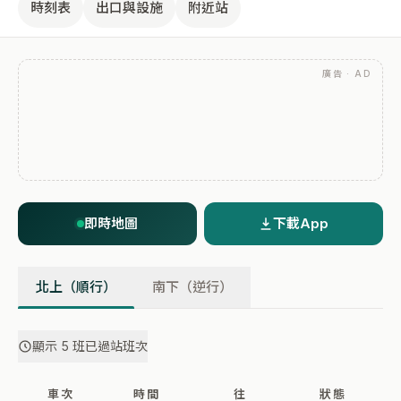
時刻表
出口與設施
附近站
廣告 · AD
即時地圖
下載App
北上（順行）
南下（逆行）
顯示 5 班已過站班次
車次
時間
往
狀態