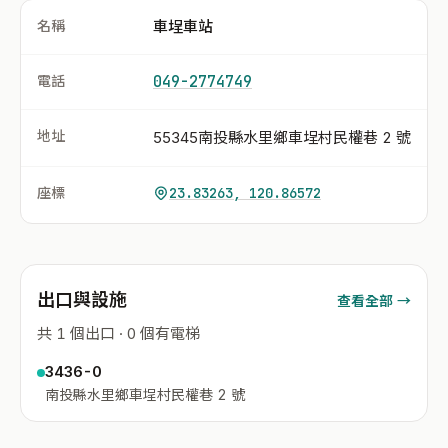
名稱
車埕車站
電話
049-2774749
地址
55345南投縣水里鄉車埕村民權巷 2 號
座標
23.83263, 120.86572
出口與設施
查看全部 →
共 1 個出口 · 0 個有電梯
3436-0
南投縣水里鄉車埕村民權巷 2 號