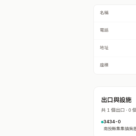
名稱
電話
地址
座標
出口與設施
共 1 個出口 · 0
3434-0
南投縣集集鎮吳厝