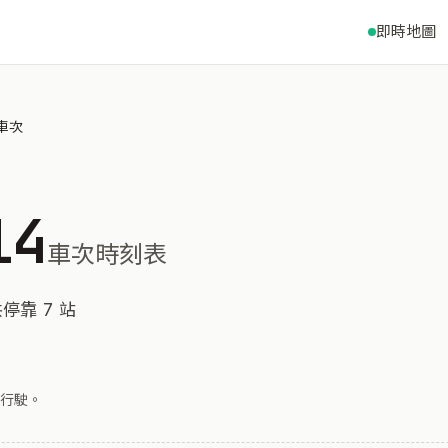
即時地圖
 車次
14
車次時刻表
停靠 7 站
行駛。