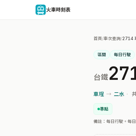
火車時刻表
首頁
/
車次查詢
/
2714
區間
每日行駛
27
台鐵
車埕
→
二水
·
共
準點
備註：每日行駛。每日