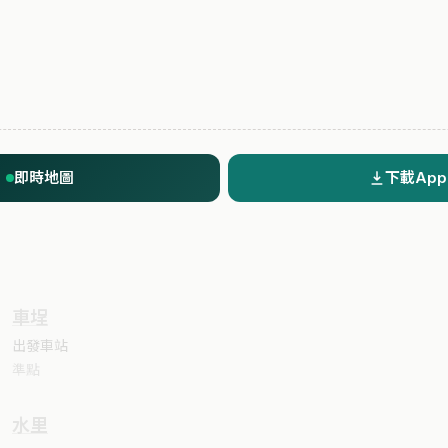
即時地圖
下載App
車埕
出發車站
準點
水里