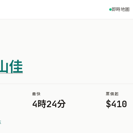
即時地圖
山佳
最快
票價起
4時24分
$410
六