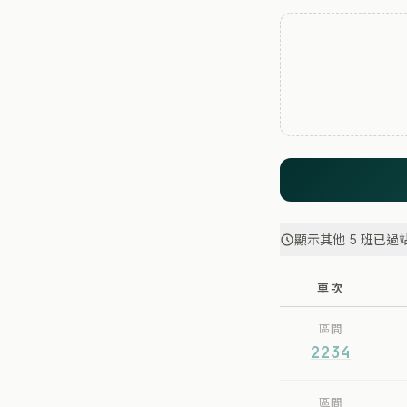
顯示其他 5 班已過
車次
區間
2234
區間