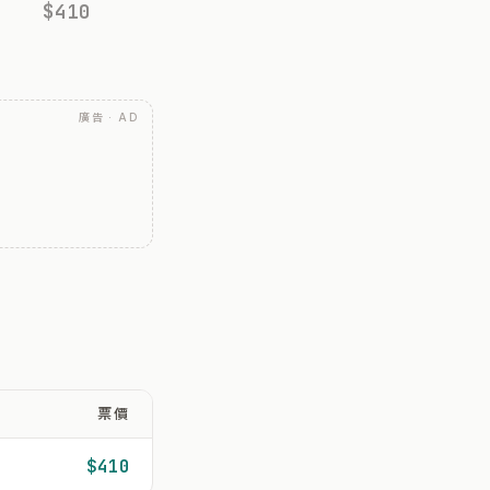
$410
廣告 · AD
票價
$410