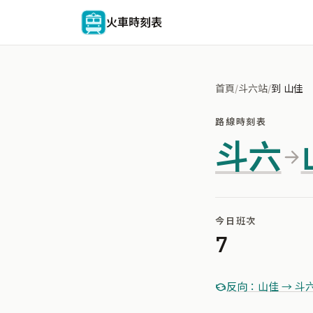
火車時刻表
首頁
/
斗六站
/
到 山佳
路線時刻表
斗六
今日班次
7
反向：山佳 → 斗