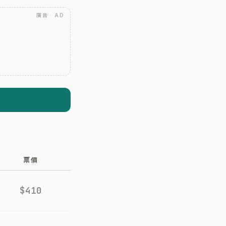
廣告 · AD
票價
$410