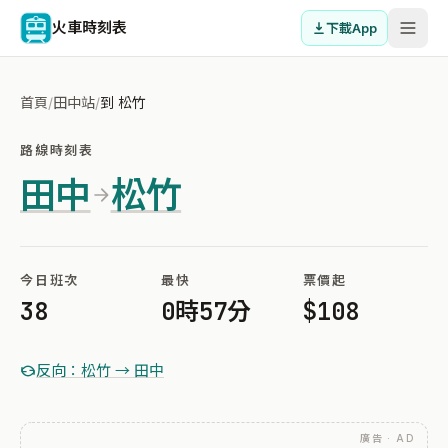
火車時刻表
下載App
首頁
/
田中站
/
到 松竹
路線時刻表
田中
松竹
今日班次
最快
票價起
38
0時57分
$108
反向：松竹 → 田中
廣告 · AD