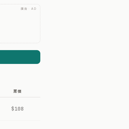
廣告 · AD
票價
$108