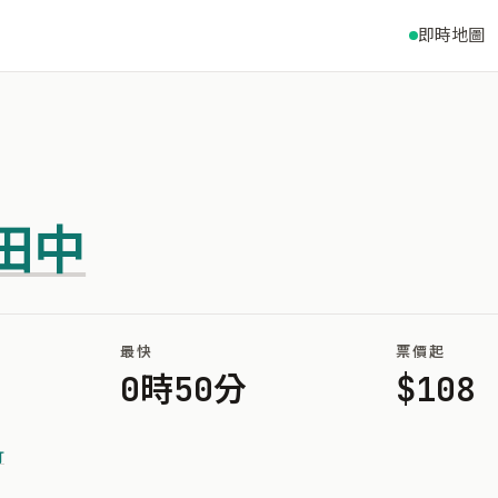
即時地圖
田中
最快
票價起
0時50分
$108
竹