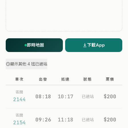
即時地圖
下載App
顯示其他 4 班已過站
車次
出發
抵達
狀態
票價
區間
08:18
10:17
$200
已過站
2144
區間
09:26
11:18
$200
已過站
2154