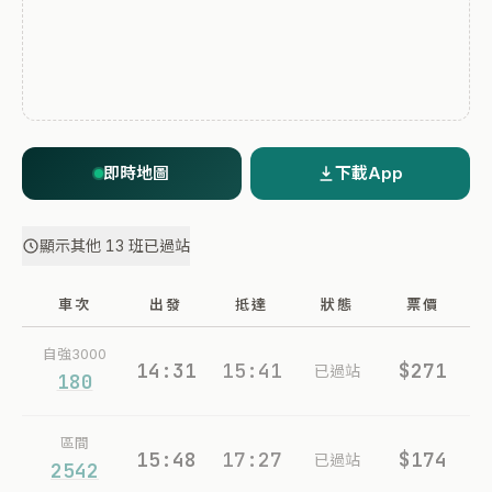
即時地圖
下載App
顯示其他 13 班已過站
車次
出發
抵達
狀態
票價
自強3000
14:31
15:41
$271
已過站
180
區間
15:48
17:27
$174
已過站
2542