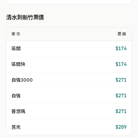
清水到新竹票價
車次
票價
區間
$174
區間快
$174
自強3000
$271
自強
$271
普悠瑪
$271
莒光
$209