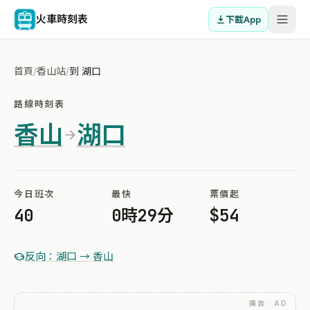
火車時刻表
下載App
首頁
/
香山站
/
到 湖口
路線時刻表
香山
湖口
今日班次
最快
票價起
40
0時29分
$54
反向：湖口 → 香山
廣告 · AD