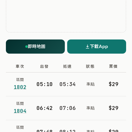
即時地圖
下載App
車次
出發
抵達
狀態
票價
區間
05:10
05:34
$29
準點
1802
區間
06:42
07:06
$29
準點
1804
區間
07:48
08:12
$29
準點