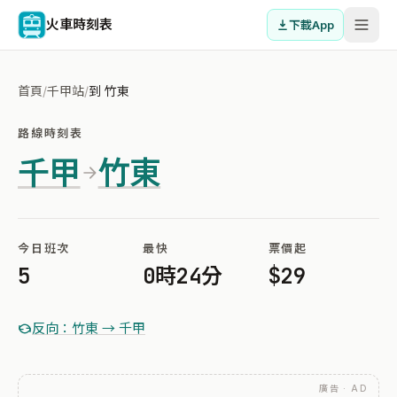
火車時刻表
下載App
首頁
/
千甲站
/
到 竹東
路線時刻表
千甲
竹東
今日班次
最快
票價起
5
0時24分
$29
反向：竹東 → 千甲
廣告 · AD