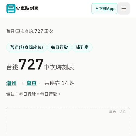
火車時刻表
下載App
首頁
/
車次查詢
/
727 車次
莒光(無身障座位)
每日行駛
哺乳室
727
台鐵
車次時刻表
潮州
→
臺東
·
共停靠 14 站
備註：每日行駛。每日行駛。
廣告 · AD