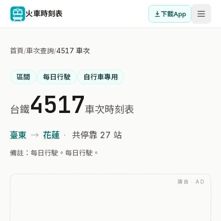
火車時刻表
下載App
首頁
/
車次查詢
/
4517 車次
區間
每日行駛
自行車專用
4517
台鐵
車次時刻表
臺東
→
花蓮
·
共停靠 27 站
備註：每日行駛。每日行駛。
廣告 · AD