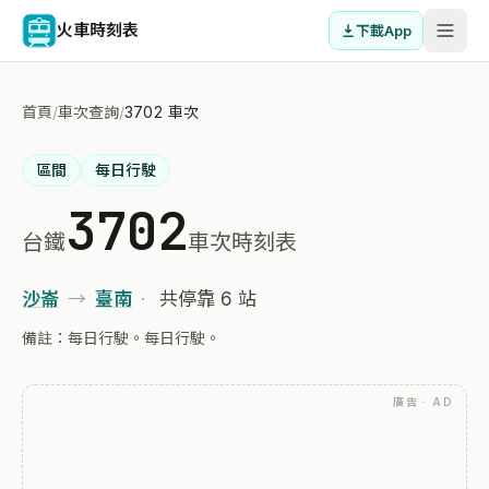
火車時刻表
下載App
首頁
/
車次查詢
/
3702 車次
區間
每日行駛
3702
台鐵
車次時刻表
沙崙
→
臺南
·
共停靠 6 站
備註：每日行駛。每日行駛。
廣告 · AD