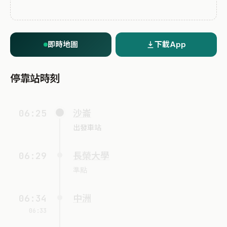
即時地圖
下載App
停靠站時刻
06:25
沙崙
出發車站
06:29
長榮大學
準點
06:34
中洲
06:33