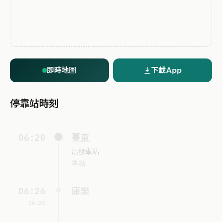
即時地圖
下載App
停靠站時刻
06:20
臺東
出發車站
準點
06:26
康樂
06:25