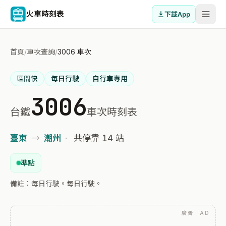
火車時刻表
下載App
首頁
/
車次查詢
/
3006 車次
區間快
每日行駛
自行車專用
3006
台鐵
車次時刻表
臺東
→
潮州
·
共停靠 14 站
準點
備註：每日行駛。每日行駛。
廣告 · AD